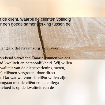
e cliënt, waarbij de cliënten volledig
oor een goede samenwerking tussen de
elangrijk dat Kraamzorg Novi voor
lfsprekend verwacht. Daarin kunnen we ons
d kwaliteit en persoonlijkheid. Wij willen
aliteit van de dienstverlening meten,
) cliënten vergroten, door direct
. Dat wat we voor de cliënt willen zijn:
 omgaan met de cliënt en de collega-
nvloed is op de kwaliteit van de