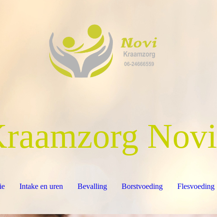
K
raamzorg Novi
ie
Intake en uren
Bevalling
Borstvoeding
Flesvoeding