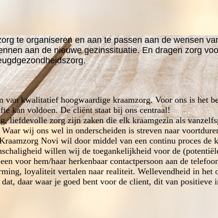
zorg te organiseren en aan te passen aan de wensen van d
ennen aan de nieuwe gezinssituatie. En dragen zorg v
jeugdgezondheidszorg.
en van kwalitatief hoogwaardige kraamzorg. Voor ons is het b
te kan voldoen. De cliënt staat bij ons centraal!
ng, liefdevolle zorg zijn zaken die elk kraamgezin als vanze
Waar wij ons wel in onderscheiden is streven naar voortduren
Kraamzorg Novi wil door middel van een continu proces de kw
chaligheid willen wij de toegankelijkheid voor de (potentiële
ds een voor hem/haar herkenbaar contactpersoon aan de telefoon
ming, loyaliteit vertalen naar realiteit. Wellevendheid in het
at, daar waar je goed bent voor de client, dit van positieve i