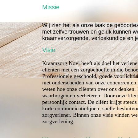
Missie
Wij zien het als onze taak de geboorte
met zelfvertrouwen en geluk kunnen w
kraamverzorgende, verloskundige en 
Visie
Kraamzorg Novi heeft als doel het verlen
clienten met een zorgbehoefte in die behoef
Professionele geschoold, goede voorlichti
niet onderscheiden van onze concurrenten. 
weten hoe onze cliënten over ons denken. 
waarborgen en verbeteren. Door onze kleins
persoonlijk contact. De cliënt krijgt stee
korte communicatielijnen, snelle besluitvor
zorgverlener. Binnen onze visie vinden we d
zorgverlening.