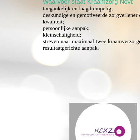
Waarvoor staat Kraamzorg Novi:
toegankelijk en laagdrempelig;
deskundige en gemotiveerde zorgverlener 
kwaliteit;
persoonlijke aanpak;
kleinschaligheid;
streven naar maximaal twee kraamverzorge
resultaatgerichte aanpak.